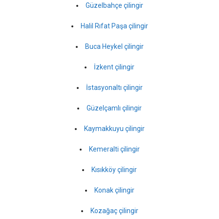
Güzelbahçe çilingir
Halil Rıfat Paşa çilingir
Buca Heykel çilingir
İzkent çilingir
İstasyonaltı çilingir
Güzelçamlı çilingir
Kaymakkuyu çilingir
Kemeralti çilingir
Kısıkköy çilingir
Konak çilingir
Kozağaç çilingir