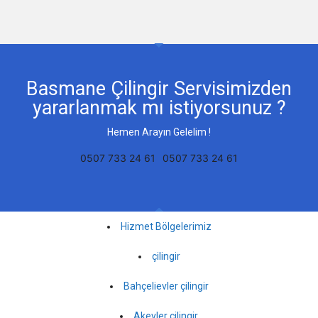
Basmane Çilingir Servisimizden
yararlanmak mı istiyorsunuz ?
Hemen Arayın Gelelim !
0507 733 24 61
0507 733 24 61
Hizmet Bölgelerimiz
çilingir
Bahçelievler çilingir
Akevler çilingir