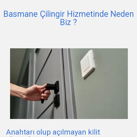
Basmane Çilingir Hizmetinde Neden
Biz ?
Anahtarı olup açılmayan kilit