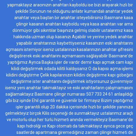
yapmaktayız aracınızın anahtarı kayboldu ise bizi arayarak hızlı bir
şekilde Sorunun ne olduğunu anlatır kumandalı anahtar yedek
anahtar veya baştan bir anahtar isteyebilirsiniz Basmane kasa
çilingir kasanın anahtarı kayboldu veya kasa anahtarı var ama
dönmüyor gibi sıkıntılar başınıza gelmiş olabilir ustalarımız kasa
hakkında uzman olup kasanızı Açabilir ve yerine yedek anahtar
yapabilir anahtarınızı kaybettiyseniz kasanızın eski anahtarını
açmasını istemiyor iseniz ustalarınızı kasalarınızın anahtar şifresini
değiştirerek eski anahtarını açmamasını sağlayabilir Basmane'de
yaptığımız Ayrıca Başka işler de vardır demir kapı açmak cam kapı
kilidi değiştirmek odada kilitli kaldıysanız O da kapısı açma işlemi
kilidini değiştirme Çelik kapılarınızın kilidini değiştirme kapı göbeğini
değiştirme ister anahtarını değiştirmek istiyorsunuz güvenmiyor
iseniz yeni anahtar takmaktayız ve eski anahtarların çalışmamasını
sağlamaktayız Basmane çilingir numarası 507 733 24 61 anlaşıldığı
gibi biz işinde Ehil garantili ve güvenilir bir firmayız Bizim yaptığımız
işler garantili olup 20 dakika içerisinde hızlı bir şekilde yanınıza
gelmekteyiz birçok Kilis seçeneği de sunmaktayız ustalarımız araçlı
ve motorlu olup her türlü hizmeti anında vermekteyiz Basmane'de
kapı hidroliği ve Kapı otomatı da takmaktayız ayrıca gece geç
saatlerde apartmana giremediğiniz zaman çilingir hizmeti de