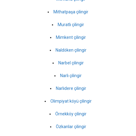
Mithatpaşa çilingir
Muratlı çilingir
Mimkent çilingir
Naldöken çilingir
Narbel çilingir
Narlı çilingir
Narlıdere çilingir
Olimpiyat köyü çilingir
Örnekköy çilingir
Özkanlar çilingir